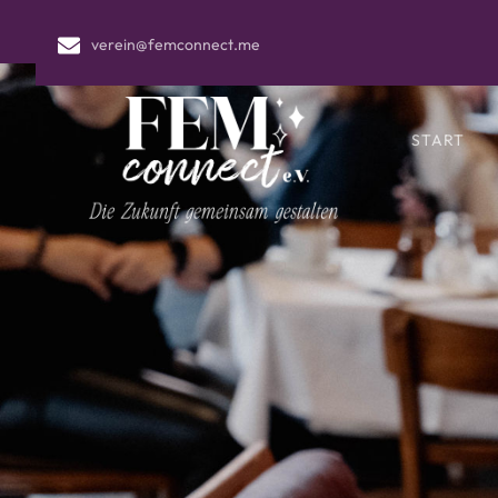
verein@femconnect.me
START