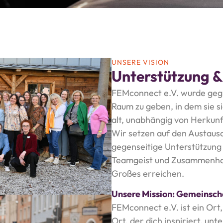
UNSERE VISION
Unterstützung 
FEMconnect e.V. wurde gegr
Raum zu geben, in dem sie si
alt, unabhängig von Herkunf
Wir setzen auf den Austaus
gegenseitige Unterstützung
Teamgeist und Zusammenhal
Großes erreichen.
Unsere Mission: Gemeinscha
FEMconnect e.V. ist ein Ort
Ort, der dich inspiriert, unt