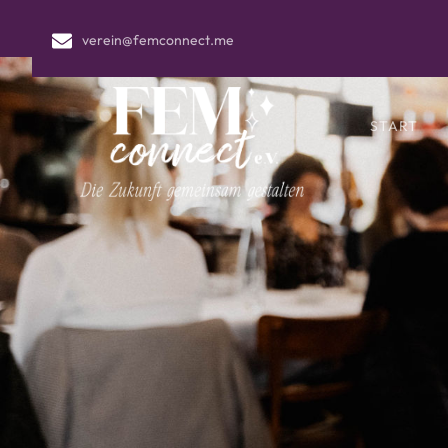
verein@femconnect.me
START